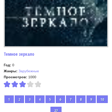
Темное зеркало
Год:
0
Жанры:
Зарубежные
Просмотров:
1000
1
2
3
4
5
6
7
8
9
10
27